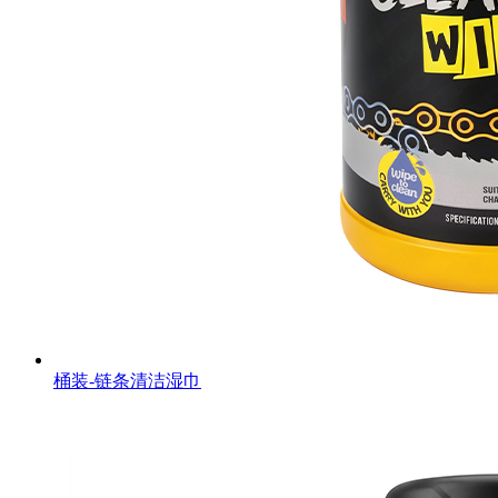
桶装-链条清洁湿巾